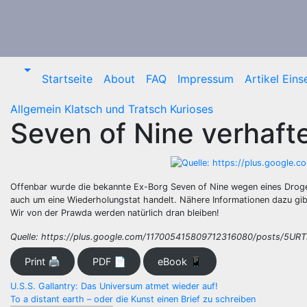
Zum
Inhalt
springen
Startseite
About
FAQ
Impressum
Artikel Ein
Allgemein
Klatsch und Tratsch
Kurioses
Seven of Nine verhafte
Offenbar wurde die bekannte Ex-Borg Seven of Nine wegen eines Drogend
auch um eine Wiederholungstat handelt. Nähere Informationen dazu gibt
Wir von der Prawda werden natürlich dran bleiben!
Quelle: https://plus.google.com/117005415809712316080/posts/5U
Print 🖨
PDF 📄
eBook 📱
Beitragsnavigation
U.S.S. Gallantry: Das Universum atmet wieder auf!
To a distant earth – oder die Kunst einen Brief zu schreiben