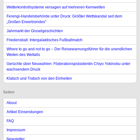
Wetterkontrollsysteme versagen auf mehreren Kernwelten
Ferengi-Handelsbehörde unter Druck: Größter Wettskandal seit dem
„Großen Erwerbsindex“
Jahrmarkt der Gruselgeschichten
Friedensball: Intergalaktisches Fußballmatch
Where to go and not to go – Der Reisewarnungsführer für die unendlichen
Weiten des Weltalls
Gerüchte über Neuwahlen: Föderationspräsidentin Chiyo Yokinobu unter
wachsendem Druck
Klatsch und Tratsch von den Einheiten
Seiten
About
Artikel Einsendungen
FAQ
Impressum
Newsletter