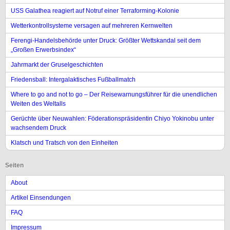
USS Galathea reagiert auf Notruf einer Terraforming-Kolonie
Wetterkontrollsysteme versagen auf mehreren Kernwelten
Ferengi-Handelsbehörde unter Druck: Größter Wettskandal seit dem
„Großen Erwerbsindex“
Jahrmarkt der Gruselgeschichten
Friedensball: Intergalaktisches Fußballmatch
Where to go and not to go – Der Reisewarnungsführer für die unendlichen
Weiten des Weltalls
Gerüchte über Neuwahlen: Föderationspräsidentin Chiyo Yokinobu unter
wachsendem Druck
Klatsch und Tratsch von den Einheiten
Seiten
About
Artikel Einsendungen
FAQ
Impressum