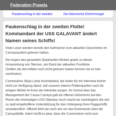
Federation Prawda
Paukenschlag in der zweiten
Der kikonische Einhornvogel
Flotte! Kommandant der USS
GALAVANT ändert Namen
Paukenschlag in der zweiten Flotte!
seines Schiffs!
Kommandant der USS GALAVANT ändert
Namen seines Schiffs!
Viele Leser werden bereits den Aufmacher zum aktuellen Geschehen im
Carrayasystem gelesen haben.
Die Augen des gesamten Quadranten blicken grade zu dieser
Ansammlung von Sternen, am Rand der aktuellen Frontlinie.
(Sollten sie den Artikel noch nicht gelesen haben können sie es hier
nachholen).
Commodore Skyla Lyma höchstselbst, die leider für ein Interview bisher
nicht zur Verfügung stand, soll unseren interne Flottenquellen nach für
einigen Wirbel im Kreis der Admiräle sorgen. Ihr Unmut über das
Management der Causa Carraya galt als offenes Geheimnis auf den
Fluren der ehemaligen USS Odyssey. Auch macht sie nachträglich die viel
zu spät eingetroffene Unterstützung für den Untergang ihres Flaggschiffs
verantwortlich. Offiziell führt sie nach wie vor das Kommando über die
Carrayaflotte, intern heißt es aber, dass die Commodore nicht zum