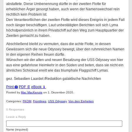
abstattete. Diese Umbenennung dürfte in der zweiten Flotte für
erheblichen Ärger gesorgt haben, auch wenn der Namenswechsel rein
rechtlich kein Problem ist.
Den Verantwortlichen der zweiten Flotte wird dieses Ereignis in jedem Fall
noch länger beschäftigen. Laut unbestätigten Berichten soll sich Lyma
höchstpersönlich in ihrem Privatschiff auf den Weg zum Hauptquartier der
Zweiten gemacht zu haben.
Abschließend bleibt zu vermuten, dass die achte Flotte, in dessen
Gewässern sich die neue Odyssey bewegt, über den ruhmreichen Namen
in den eigenen Reihen freuen dürfte.
Wünschen wir der alten und neuen Besatzung der USS Odyssey von hier
aus eine gefahrlose Heimkehr in den Süden und beten, dass sie nicht ein
ähnliches Schicksal ereilt wie das triumphale Flaggschiff Lymas.
gez. Sebastien Laardet /Redaktion galaktische Nachrichten
Print 🖨
PDF 📄
eBook 📱
Posted by
Mac MacKenzie
on 1. Dezember 2020.
Categories:
FKOM
,
Frontlines
,
USS Odyssey
,
Von den Einheiten
0 Responses
Leave a Reply
Name (required)