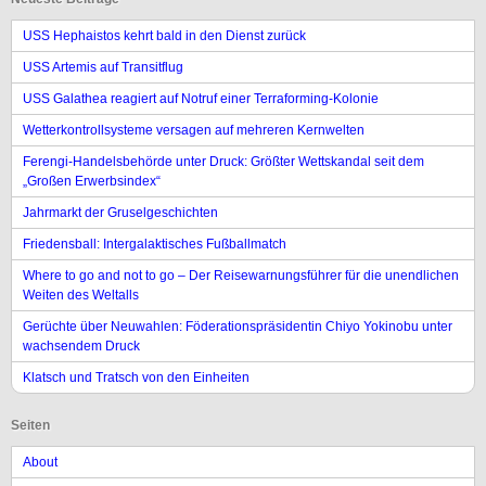
USS Hephaistos kehrt bald in den Dienst zurück
USS Artemis auf Transitflug
USS Galathea reagiert auf Notruf einer Terraforming-Kolonie
Wetterkontrollsysteme versagen auf mehreren Kernwelten
Ferengi-Handelsbehörde unter Druck: Größter Wettskandal seit dem
„Großen Erwerbsindex“
Jahrmarkt der Gruselgeschichten
Friedensball: Intergalaktisches Fußballmatch
Where to go and not to go – Der Reisewarnungsführer für die unendlichen
Weiten des Weltalls
Gerüchte über Neuwahlen: Föderationspräsidentin Chiyo Yokinobu unter
wachsendem Druck
Klatsch und Tratsch von den Einheiten
Seiten
About