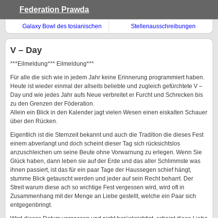
Federation Prawda
Galaxy Bowl des tosianischen
Stellenausschreibungen
Energyball
V – Day
***Eilmeldung*** Eilmeldung***
Für alle die sich wie in jedem Jahr keine Erinnerung programmiert haben.
Heute ist wieder einmal der allseits beliebte und zugleich gefürchtete V –
Day und wie jedes Jahr aufs Neue verbreitet er Furcht und Schrecken bis
zu den Grenzen der Föderation.
Allein ein Blick in den Kalender jagt vielen Wesen einen eiskalten Schauer
über den Rücken.
Eigentlich ist die Sternzeit bekannt und auch die Tradition die dieses Fest
einem abverlangt und doch scheint dieser Tag sich rücksichtslos
anzuschleichen um seine Beute ohne Vorwarnung zu erlegen. Wenn Sie
Glück haben, dann leben sie auf der Erde und das aller Schlimmste was
ihnen passiert, ist das für ein paar Tage der Haussegen schief hängt,
stumme Blick getauscht werden und jeder auf sein Recht beharrt. Der
Streit warum diese ach so wichtige Fest vergessen wird, wird oft in
Zusammenhang mit der Menge an Liebe gestellt, welche ein Paar sich
entgegenbringt.