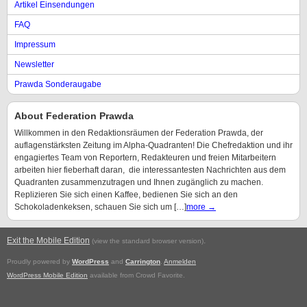
Artikel Einsendungen
FAQ
Impressum
Newsletter
Prawda Sonderaugabe
About Federation Prawda
Willkommen in den Redaktionsräumen der Federation Prawda, der
auflagenstärksten Zeitung im Alpha-Quadranten! Die Chefredaktion und ihr
engagiertes Team von Reportern, Redakteuren und freien Mitarbeitern
arbeiten hier fieberhaft daran, die interessantesten Nachrichten aus dem
Quadranten zusammenzutragen und Ihnen zugänglich zu machen.
Replizieren Sie sich einen Kaffee, bedienen Sie sich an den
Schokoladenkeksen, schauen Sie sich um […]
more →
Exit the Mobile Edition
.
(view the standard browser version)
Proudly powered by
WordPress
and
Carrington
.
Anmelden
WordPress Mobile Edition
available from Crowd Favorite.