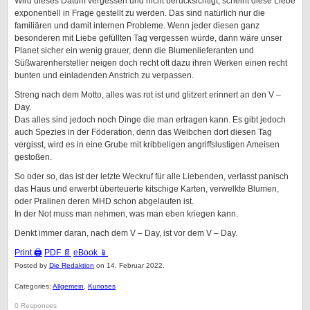
Wird dieses Datum vergessen und nicht berücksichtigt, scheint diese Liebe
exponentiell in Frage gestellt zu werden. Das sind natürlich nur die
familiären und damit internen Probleme. Wenn jeder diesen ganz
besonderen mit Liebe gefüllten Tag vergessen würde, dann wäre unser
Planet sicher ein wenig grauer, denn die Blumenlieferanten und
Süßwarenhersteller neigen doch recht oft dazu ihren Werken einen recht
bunten und einladenden Anstrich zu verpassen.
Streng nach dem Motto, alles was rot ist und glitzert erinnert an den V –
Day.
Das alles sind jedoch noch Dinge die man ertragen kann. Es gibt jedoch
auch Spezies in der Föderation, denn das Weibchen dort diesen Tag
vergisst, wird es in eine Grube mit kribbeligen angriffslustigen Ameisen
gestoßen.
So oder so, das ist der letzte Weckruf für alle Liebenden, verlasst panisch
das Haus und erwerbt überteuerte kitschige Karten, verwelkte Blumen,
oder Pralinen deren MHD schon abgelaufen ist.
In der Not muss man nehmen, was man eben kriegen kann.
Denkt immer daran, nach dem V – Day, ist vor dem V – Day.
Print 🖨
PDF 📄
eBook 📱
Posted by
Die Redaktion
on 14. Februar 2022.
Categories:
Allgemein
,
Kurioses
0 Responses