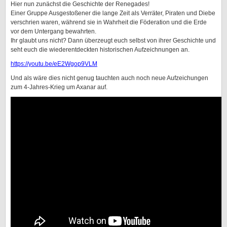
Hier nun zunächst die Geschichte der Renegades!
Einer Gruppe Ausgestoßener die lange Zeit als Verräter, Piraten und Diebe
verschrien waren, während sie in Wahrheit die Föderation und die Erde
vor dem Untergang bewahrten.
Ihr glaubt uns nicht? Dann überzeugt euch selbst von ihrer Geschichte und
seht euch die wiederentdeckten historischen Aufzeichnungen an.
https://youtu.be/eE2Wgop9VLM
Und als wäre dies nicht genug tauchten auch noch neue Aufzeichungen
zum 4-Jahres-Krieg um Axanar auf.