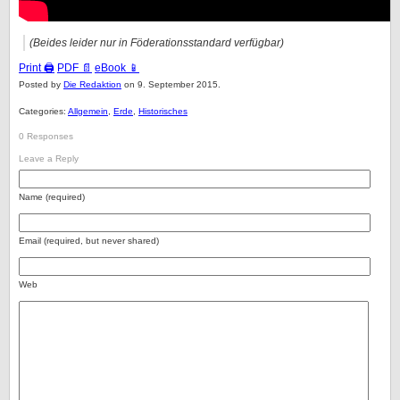
(Beides leider nur in Föderationsstandard verfügbar)
Print 🖨
PDF 📄
eBook 📱
Posted by
Die Redaktion
on 9. September 2015.
Categories:
Allgemein
,
Erde
,
Historisches
0 Responses
Leave a Reply
Name (required)
Email (required, but never shared)
Web