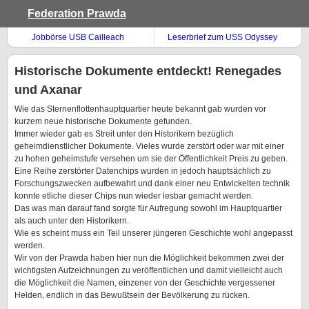
Federation Prawda
Jobbörse USB Cailleach
Leserbrief zum USS Odyssey
Artikel
Historische Dokumente entdeckt! Renegades
und Axanar
Wie das Sternenflottenhauptquartier heute bekannt gab wurden vor
kurzem neue historische Dokumente gefunden.
Immer wieder gab es Streit unter den Historikern bezüglich
geheimdienstlicher Dokumente. Vieles wurde zerstört oder war mit einer
zu hohen geheimstufe versehen um sie der Öffentlichkeit Preis zu geben.
Eine Reihe zerstörter Datenchips wurden in jedoch hauptsächlich zu
Forschungszwecken aufbewahrt und dank einer neu Entwickelten technik
konnte etliche dieser Chips nun wieder lesbar gemacht werden.
Das was man darauf fand sorgte für Aufregung sowohl im Hauptquartier
als auch unter den Historikern.
Wie es scheint muss ein Teil unserer jüngeren Geschichte wohl angepasst
werden.
Wir von der Prawda haben hier nun die Möglichkeit bekommen zwei der
wichtigsten Aufzeichnungen zu veröffentlichen und damit vielleicht auch
die Möglichkeit die Namen, einzener von der Geschichte vergessener
Helden, endlich in das Bewußtsein der Bevölkerung zu rücken.