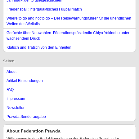
Jahrmarkt der Gruselgeschichten
Friedensball: Intergalaktisches Fußballmatch
Where to go and not to go – Der Reisewarnungsführer für die unendlichen
Weiten des Weltalls
Gerüchte über Neuwahlen: Föderationspräsidentin Chiyo Yokinobu unter
wachsendem Druck
Klatsch und Tratsch von den Einheiten
Seiten
About
Artikel Einsendungen
FAQ
Impressum
Newsletter
Prawda Sonderaugabe
About Federation Prawda
Willkommen in den Redaktionsräumen der Federation Prawda, der