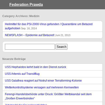
Federation Prawda
Category Archives: Medizin
Heilmittel für das PSI-2000-Virus gefunden / Quarantäne um Betazed
aufgehoben
Sep. 16, 2014
NEWSFLASH – Epidemie auf Betazed!
Juni 21, 2013
Neueste Beiträge
USS Hephaistos kehrt bald in den Dienst zurück
USS Artemis auf Transitflug
USS Galathea reagiert auf Notruf einer Terraforming-Kolonie
Wetterkontrollsysteme versagen auf mehreren Kernwelten
Ferengi-Handelsbehörde unter Druck: Größter Wettskandal seit dem
„Großen Erwerbsindex“