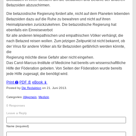
Betazoiden abzuschirmen.
Die betazoidische Regierung fordert alle, nicht auf dem Planeten lebenden
Betazoiden dazu auf die Ruhe zu bewahren und nicht auf ihren
Heimatplaneten zurückzukehren. Die betazoidische Regierung hat
ebenfalls ein Einreiseverbot
für alle anderen telepathischen und empathischen Völker verhängt, die
nach Betazed reisen wollen. Zum jetzigen Zeitpunkt ist nicht bekannt, ob
der Virus für andere Völker als für Betazoiden gefährlich werden könnte,
die
Regierung möchte diese Gefahr aber nicht eingehen.
Das Carol-Marcus-Institute of Medicine hat bereits um wissenschafltliche
Hilfe der Föderation gebeten. Von Seiten der Föderation wurde bereits
jede Hilfe zugesagt, die benötigt wird.
Print 🖨
PDF 📄
eBook 📱
Posted by
Die Redaktion
on 21. Juni 2013.
Categories:
Allgemein
,
Medizin
0 Responses
Leave a Reply
Name (required)