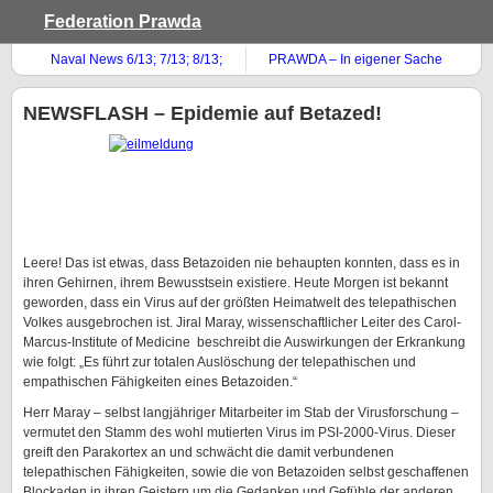
Federation Prawda
Naval News 6/13; 7/13; 8/13;
PRAWDA – In eigener Sache
9/13; 10/13
NEWSFLASH – Epidemie auf Betazed!
Leere! Das ist etwas, dass Betazoiden nie behaupten konnten, dass es in
ihren Gehirnen, ihrem Bewusstsein existiere. Heute Morgen ist bekannt
geworden, dass ein Virus auf der größten Heimatwelt des telepathischen
Volkes ausgebrochen ist. Jiral Maray, wissenschaftlicher Leiter des Carol-
Marcus-Institute of Medicine beschreibt die Auswirkungen der Erkrankung
wie folgt: „Es führt zur totalen Auslöschung der telepathischen und
empathischen Fähigkeiten eines Betazoiden.“
Herr Maray – selbst langjähriger Mitarbeiter im Stab der Virusforschung –
vermutet den Stamm des wohl mutierten Virus im PSI-2000-Virus. Dieser
greift den Parakortex an und schwächt die damit verbundenen
telepathischen Fähigkeiten, sowie die von Betazoiden selbst geschaffenen
Blockaden in ihren Geistern um die Gedanken und Gefühle der anderen