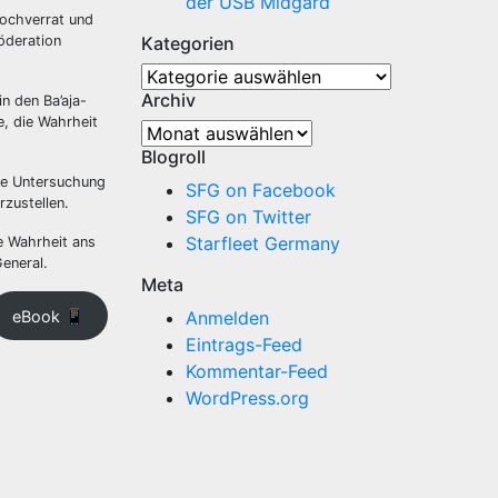
der USB Midgard
Hochverrat und
Föderation
Kategorien
Kategorien
Archiv
n den Ba’aja-
e, die Wahrheit
Archiv
Blogroll
die Untersuchung
SFG on Facebook
rzustellen.
SFG on Twitter
Starfleet Germany
e Wahrheit ans
eneral.
Meta
eBook 📱
Anmelden
Eintrags-Feed
Kommentar-Feed
WordPress.org