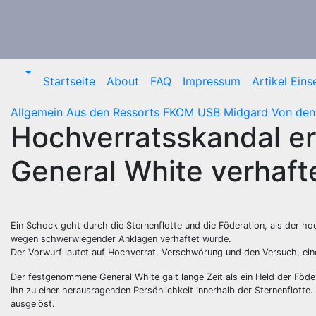
Zum
Inhalt
springen
Startseite
About
FAQ
Impressum
Artikel Ein
Allgemein
Aus den Ressorts
FKOM
USB Midgard
Von den
Hochverratsskandal er
General White verhaft
Ein Schock geht durch die Sternenflotte und die Föderation, als der 
wegen schwerwiegender Anklagen verhaftet wurde.
Der Vorwurf lautet auf Hochverrat, Verschwörung und den Versuch, einen 
Der festgenommene General White galt lange Zeit als ein Held der Föd
ihn zu einer herausragenden Persönlichkeit innerhalb der Sternenflotte
ausgelöst.