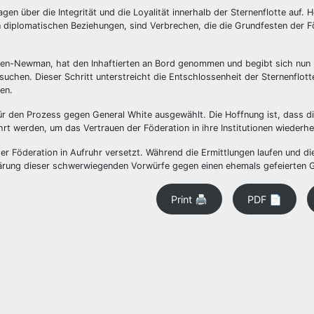
 über die Integrität und die Loyalität innerhalb der Sternenflotte auf. 
len diplomatischen Beziehungen, sind Verbrechen, die die Grundfesten der 
n-Newman, hat den Inhaftierten an Bord genommen und begibt sich nun i
chen. Dieser Schritt unterstreicht die Entschlossenheit der Sternenflott
en.
 für den Prozess gegen General White ausgewählt. Die Hoffnung ist, dass 
t werden, um das Vertrauen der Föderation in ihre Institutionen wiederhe
er Föderation in Aufruhr versetzt. Während die Ermittlungen laufen und di
Klärung dieser schwerwiegenden Vorwürfe gegen einen ehemals gefeierten G
Print 🖨
PDF 📄