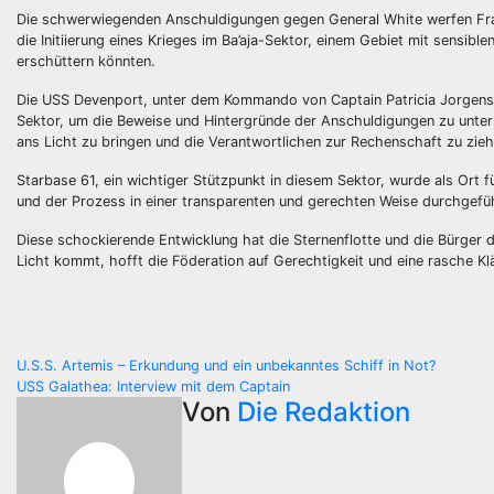
Die schwerwiegenden Anschuldigungen gegen General White werfen Fragen
die Initiierung eines Krieges im Ba’aja-Sektor, einem Gebiet mit sensib
erschüttern könnten.
Die USS Devenport, unter dem Kommando von Captain Patricia Jorgense
Sektor, um die Beweise und Hintergründe der Anschuldigungen zu untersu
ans Licht zu bringen und die Verantwortlichen zur Rechenschaft zu zieh
Starbase 61, ein wichtiger Stützpunkt in diesem Sektor, wurde als Ort
und der Prozess in einer transparenten und gerechten Weise durchgeführ
Diese schockierende Entwicklung hat die Sternenflotte und die Bürger d
Licht kommt, hofft die Föderation auf Gerechtigkeit und eine rasche 
Beitragsnavigation
U.S.S. Artemis – Erkundung und ein unbekanntes Schiff in Not?
USS Galathea: Interview mit dem Captain
Von
Die Redaktion