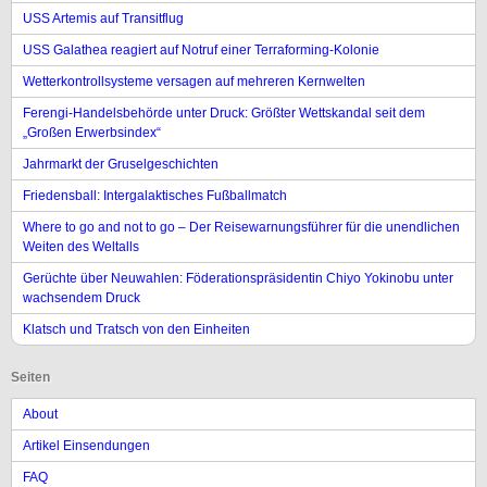
USS Artemis auf Transitflug
USS Galathea reagiert auf Notruf einer Terraforming-Kolonie
Wetterkontrollsysteme versagen auf mehreren Kernwelten
Ferengi-Handelsbehörde unter Druck: Größter Wettskandal seit dem
„Großen Erwerbsindex“
Jahrmarkt der Gruselgeschichten
Friedensball: Intergalaktisches Fußballmatch
Where to go and not to go – Der Reisewarnungsführer für die unendlichen
Weiten des Weltalls
Gerüchte über Neuwahlen: Föderationspräsidentin Chiyo Yokinobu unter
wachsendem Druck
Klatsch und Tratsch von den Einheiten
Seiten
About
Artikel Einsendungen
FAQ