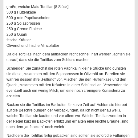
große, weiche Mais-Tortillas [8 Stück]
500 g Hüttenkäse
500 g rote Paprikaschoten
250 g Sojasprossen
250 g Creme Fraiche
250 g Quark
frische Kräuter
Olivenöl und frische Minzblätter
Da die Tortillas, nach dem aufbacken recht schnell hart werden, achten sie
darauf, dass sie die Tortillas zum Schluss machen.
Schneiden Sie zunächst die roten Paprika in kleine Stücke und dünsten
sie diese, zusammen mit den Sojasprossen in Olivenöl an. Bereiten sie
währen dessen ihre „Füllung“ vor. Mischen Sie den Hüttenkäse und den
Quark , zusammen mit den Kräutern in einer Schüssel an. Verwenden sie
eventuell auch ein wenig Milch, um eine noch cremigere Konsistenz zu
erzielen.
Backen sie die Tortillas im Backofen für kurze Zeit auf. Achten sie hierbei
auf die Beschreibungen der Verpackungen, da ich nicht genau weiß,
welche Tortillas sie kaufen und vor allem wo. Weiche Tortillas werden in
der Regel kurz im Backofen erhitzt und erhalten eine leichte Bräune, sind
nach dem „aufbacken“ noch weich.
Nachdem die Tortillas fertig gebacken sind sollten sie sofort die Füllungen