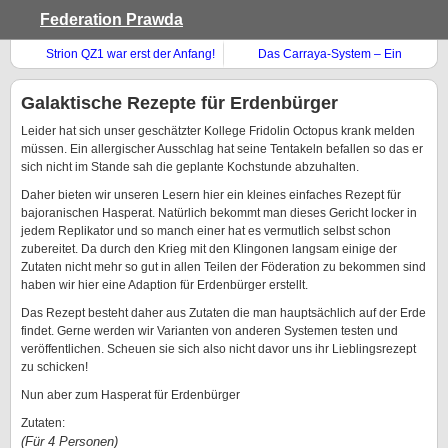
Federation Prawda
Strion QZ1 war erst der Anfang!
Das Carraya-System – Ein
Sonnensturm?
Galaktische Rezepte für Erdenbürger
Leider hat sich unser geschätzter Kollege Fridolin Octopus krank melden
müssen. Ein allergischer Ausschlag hat seine Tentakeln befallen so das er
sich nicht im Stande sah die geplante Kochstunde abzuhalten.
Daher bieten wir unseren Lesern hier ein kleines einfaches Rezept für
bajoranischen Hasperat. Natürlich bekommt man dieses Gericht locker in
jedem Replikator und so manch einer hat es vermutlich selbst schon
zubereitet. Da durch den Krieg mit den Klingonen langsam einige der
Zutaten nicht mehr so gut in allen Teilen der Föderation zu bekommen sind
haben wir hier eine Adaption für Erdenbürger erstellt.
Das Rezept besteht daher aus Zutaten die man hauptsächlich auf der Erde
findet. Gerne werden wir Varianten von anderen Systemen testen und
veröffentlichen. Scheuen sie sich also nicht davor uns ihr Lieblingsrezept
zu schicken!
Nun aber zum Hasperat für Erdenbürger
Zutaten:
(Für 4 Personen)