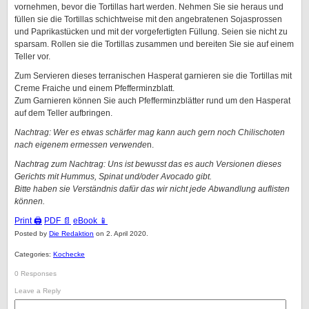
vornehmen, bevor die Tortillas hart werden. Nehmen Sie sie heraus und
füllen sie die Tortillas schichtweise mit den angebratenen Sojasprossen
und Paprikastücken und mit der vorgefertigten Füllung. Seien sie nicht zu
sparsam. Rollen sie die Tortillas zusammen und bereiten Sie sie auf einem
Teller vor.
Zum Servieren dieses terranischen Hasperat garnieren sie die Tortillas mit
Creme Fraiche und einem Pfefferminzblatt.
Zum Garnieren können Sie auch Pfefferminzblätter rund um den Hasperat
auf dem Teller aufbringen.
Nachtrag: Wer es etwas schärfer mag kann auch gern noch Chilischoten
nach eigenem ermessen verwende
n.
Nachtrag zum Nachtrag: Uns ist bewusst das es auch Versionen dieses
Gerichts mit Hummus, Spinat und/oder Avocado gibt.
Bitte haben sie Verständnis dafür das wir nicht jede Abwandlung auflisten
können.
Print 🖨
PDF 📄
eBook 📱
Posted by
Die Redaktion
on 2. April 2020.
Categories:
Kochecke
0 Responses
Leave a Reply