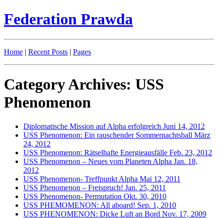
Federation Prawda
Home
|
Recent Posts
|
Pages
Category Archives: USS
Phenomenon
Diplomatische Mission auf Alpha erfolgreich
Juni 14, 2012
USS Phenomenon: Ein rauschender Sommernachtsball
März
24, 2012
USS Phenomenon: Rätselhafte Energieausfälle
Feb. 23, 2012
USS Phenomenon – Neues vom Planeten Alpha
Jan. 18,
2012
USS Phenomenon- Treffpunkt Alpha
Mai 12, 2011
USS Phenomenon – Freispruch!
Jan. 25, 2011
USS Phenomenon- Permutation
Okt. 30, 2010
USS PHEMOMENON: All aboard!
Sep. 1, 2010
USS PHENOMENON: Dicke Luft an Bord
Nov. 17, 2009