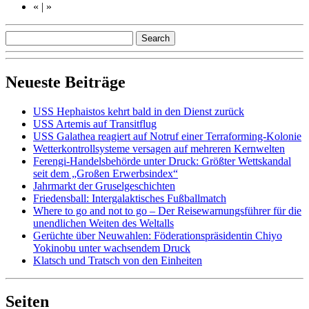
«
|
»
Neueste Beiträge
USS Hephaistos kehrt bald in den Dienst zurück
USS Artemis auf Transitflug
USS Galathea reagiert auf Notruf einer Terraforming-Kolonie
Wetterkontrollsysteme versagen auf mehreren Kernwelten
Ferengi-Handelsbehörde unter Druck: Größter Wettskandal
seit dem „Großen Erwerbsindex“
Jahrmarkt der Gruselgeschichten
Friedensball: Intergalaktisches Fußballmatch
Where to go and not to go – Der Reisewarnungsführer für die
unendlichen Weiten des Weltalls
Gerüchte über Neuwahlen: Föderationspräsidentin Chiyo
Yokinobu unter wachsendem Druck
Klatsch und Tratsch von den Einheiten
Seiten