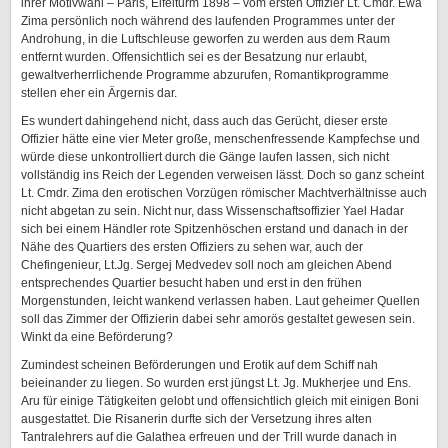
ihrer Motivwahl – Paris, Eifelturm 1898 – vom ersten Offizier Lt. Cmdr. Ewa
Zima persönlich noch während des laufenden Programmes unter der
Androhung, in die Luftschleuse geworfen zu werden aus dem Raum
entfernt wurden. Offensichtlich sei es der Besatzung nur erlaubt,
gewaltverherrlichende Programme abzurufen, Romantikprogramme
stellen eher ein Ärgernis dar.
Es wundert dahingehend nicht, dass auch das Gerücht, dieser erste
Offizier hätte eine vier Meter große, menschenfressende Kampfechse und
würde diese unkontrolliert durch die Gänge laufen lassen, sich nicht
vollständig ins Reich der Legenden verweisen lässt. Doch so ganz scheint
Lt. Cmdr. Zima den erotischen Vorzügen römischer Machtverhältnisse auch
nicht abgetan zu sein. Nicht nur, dass Wissenschaftsoffizier Yael Hadar
sich bei einem Händler rote Spitzenhöschen erstand und danach in der
Nähe des Quartiers des ersten Offiziers zu sehen war, auch der
Chefingenieur, Lt.Jg. Sergej Medvedev soll noch am gleichen Abend
entsprechendes Quartier besucht haben und erst in den frühen
Morgenstunden, leicht wankend verlassen haben. Laut geheimer Quellen
soll das Zimmer der Offizierin dabei sehr amorös gestaltet gewesen sein.
Winkt da eine Beförderung?
Zumindest scheinen Beförderungen und Erotik auf dem Schiff nah
beieinander zu liegen. So wurden erst jüngst Lt. Jg. Mukherjee und Ens.
Aru für einige Tätigkeiten gelobt und offensichtlich gleich mit einigen Boni
ausgestattet. Die Risanerin durfte sich der Versetzung ihres alten
Tantralehrers auf die Galathea erfreuen und der Trill wurde danach in