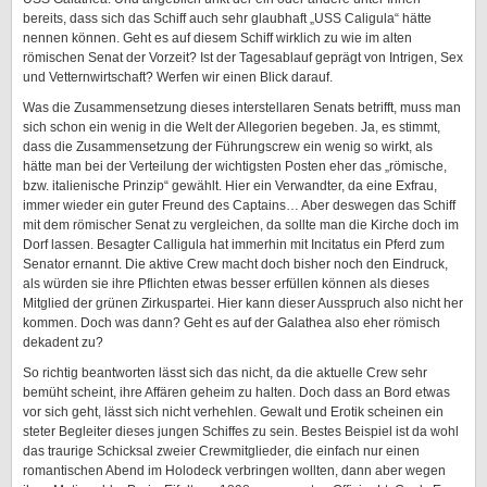
bereits, dass sich das Schiff auch sehr glaubhaft „USS Caligula“ hätte
nennen können. Geht es auf diesem Schiff wirklich zu wie im alten
römischen Senat der Vorzeit? Ist der Tagesablauf geprägt von Intrigen, Sex
und Vetternwirtschaft? Werfen wir einen Blick darauf.
Was die Zusammensetzung dieses interstellaren Senats betrifft, muss man
sich schon ein wenig in die Welt der Allegorien begeben. Ja, es stimmt,
dass die Zusammensetzung der Führungscrew ein wenig so wirkt, als
hätte man bei der Verteilung der wichtigsten Posten eher das „römische,
bzw. italienische Prinzip“ gewählt. Hier ein Verwandter, da eine Exfrau,
immer wieder ein guter Freund des Captains… Aber deswegen das Schiff
mit dem römischer Senat zu vergleichen, da sollte man die Kirche doch im
Dorf lassen. Besagter Calligula hat immerhin mit Incitatus ein Pferd zum
Senator ernannt. Die aktive Crew macht doch bisher noch den Eindruck,
als würden sie ihre Pflichten etwas besser erfüllen können als dieses
Mitglied der grünen Zirkuspartei. Hier kann dieser Ausspruch also nicht her
kommen. Doch was dann? Geht es auf der Galathea also eher römisch
dekadent zu?
So richtig beantworten lässt sich das nicht, da die aktuelle Crew sehr
bemüht scheint, ihre Affären geheim zu halten. Doch dass an Bord etwas
vor sich geht, lässt sich nicht verhehlen. Gewalt und Erotik scheinen ein
steter Begleiter dieses jungen Schiffes zu sein. Bestes Beispiel ist da wohl
das traurige Schicksal zweier Crewmitglieder, die einfach nur einen
romantischen Abend im Holodeck verbringen wollten, dann aber wegen