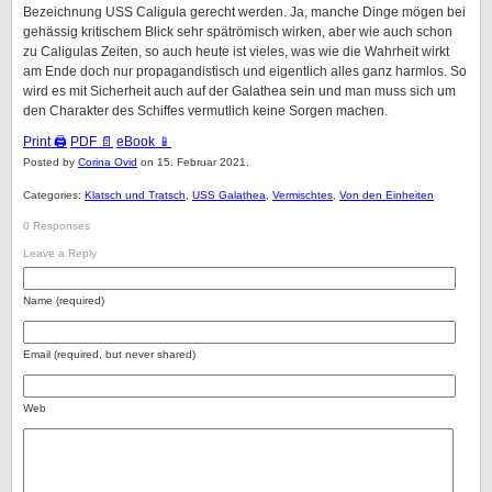
Bezeichnung USS Caligula gerecht werden. Ja, manche Dinge mögen bei
gehässig kritischem Blick sehr spätrömisch wirken, aber wie auch schon
zu Caligulas Zeiten, so auch heute ist vieles, was wie die Wahrheit wirkt
am Ende doch nur propagandistisch und eigentlich alles ganz harmlos. So
wird es mit Sicherheit auch auf der Galathea sein und man muss sich um
den Charakter des Schiffes vermutlich keine Sorgen machen.
Print 🖨
PDF 📄
eBook 📱
Posted by
Corina Ovid
on 15. Februar 2021.
Categories:
Klatsch und Tratsch
,
USS Galathea
,
Vermischtes
,
Von den Einheiten
0 Responses
Leave a Reply
Name (required)
Email (required, but never shared)
Web