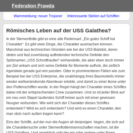
Federation Prawda
Warnmeldung: neuer Trojaner
Interessante Stellen auf Schiffen
im Umlauf
der Sternenflotte zu besetzen
Römisches Leben auf der USS Galathea?
In der Sternenflotte gibt es eine alte Redensart. „Ein gutes Schiff hat
Charakter“. Es gibt viele Dinge, die Charakter ausmachen können.
Manchmal aus technischen Gründen wie bei der USS Bialstok, deren
steten und fast zuverlässig auftretenden technische Defekte den
Spitznamen „USS Schrotthaufen“ einhandelte, die aber eben doch immer
am Ziel ankam und sich seine Defekte für Momente aufhob, die zeitlich
irgendwie gerade gut rein passten. Oder in prominenteren Fällen wie zum
Beispiel bei der USS Enterprise, die unabhängig ihres Baumodells immer
wieder weltverändernde Abenteuer erlebte, und damit zu einer Ikone unter
den Flottenschiffen wurde. In der Regel hängt der Charakter eines Schiffes
dabei mit der entsprechenden Crew zusammen. Und so ist jeder Blick auf
ein neu vom Stapel laufendes Schiff immer auch mit einer gewissen
Neugier verbunden. Wie wird sich der Charakter dieses Schiffes
entwickeln? Wird es sich entwickeln? Und wird es einen Charakter, den
man stolz nach außen tragen kann?
Eins der Schiffe, auf der nun die Augen all derjenigen liegen, die sich auf
die Charaktersuche unter Sternenflottenmannschaften machen, ist die
USS Galathea. Und angeblich unkt der ein oder andere unter Ihnen