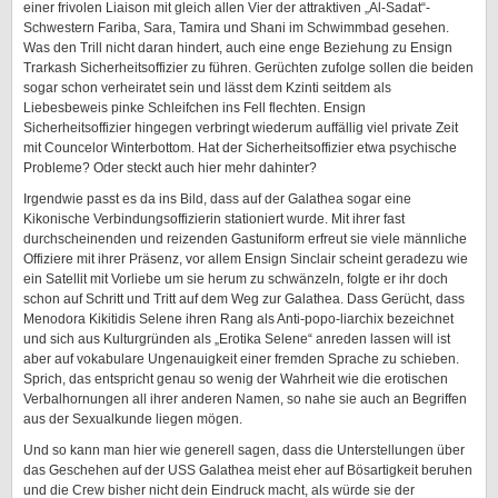
einer frivolen Liaison mit gleich allen Vier der attraktiven „Al-Sadat“-
Schwestern Fariba, Sara, Tamira und Shani im Schwimmbad gesehen.
Was den Trill nicht daran hindert, auch eine enge Beziehung zu Ensign
Trarkash Sicherheitsoffizier zu führen. Gerüchten zufolge sollen die beiden
sogar schon verheiratet sein und lässt dem Kzinti seitdem als
Liebesbeweis pinke Schleifchen ins Fell flechten. Ensign
Sicherheitsoffizier hingegen verbringt wiederum auffällig viel private Zeit
mit Councelor Winterbottom. Hat der Sicherheitsoffizier etwa psychische
Probleme? Oder steckt auch hier mehr dahinter?
Irgendwie passt es da ins Bild, dass auf der Galathea sogar eine
Kikonische Verbindungsoffizierin stationiert wurde. Mit ihrer fast
durchscheinenden und reizenden Gastuniform erfreut sie viele männliche
Offiziere mit ihrer Präsenz, vor allem Ensign Sinclair scheint geradezu wie
ein Satellit mit Vorliebe um sie herum zu schwänzeln, folgte er ihr doch
schon auf Schritt und Tritt auf dem Weg zur Galathea. Dass Gerücht, dass
Menodora Kikitidis Selene ihren Rang als Anti-popo-liarchix bezeichnet
und sich aus Kulturgründen als „Erotika Selene“ anreden lassen will ist
aber auf vokabulare Ungenauigkeit einer fremden Sprache zu schieben.
Sprich, das entspricht genau so wenig der Wahrheit wie die erotischen
Verbalhornungen all ihrer anderen Namen, so nahe sie auch an Begriffen
aus der Sexualkunde liegen mögen.
Und so kann man hier wie generell sagen, dass die Unterstellungen über
das Geschehen auf der USS Galathea meist eher auf Bösartigkeit beruhen
und die Crew bisher nicht dein Eindruck macht, als würde sie der