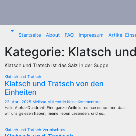
Zum
Inhalt
springen
Startseite
About
FAQ
Impressum
Artikel Ein
Kategorie:
Klatsch und
Klatsch und Tratsch ist das Salz in der Suppe
Klatsch und Tratsch
Klatsch und Tratsch von den
Einheiten
22. April 2025
Melissa Mittendrin
Keine Kommentare
Hallo Alpha-Quadrant! Eine ganze Weile ist es nun schon her, dass
wir uns gelesen haben, meine lieben Lesenden, und es…
Klatsch und Tratsch
Vermischtes