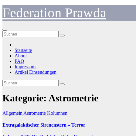
Zum
Federation Prawda
Inhalt
springen
Startseite
About
FAQ
Impressum
Artikel Einsendungen
Kategorie:
Astrometrie
Allgemein
Astrometrie
Kolumnen
Extragalaktischer Sirenenstern – Terror