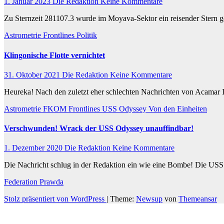
1. Januar 2023
Die Redaktion
Keine Kommentare
Zu Sternzeit 281107.3 wurde im Moyava-Sektor ein reisender Stern ge
Astrometrie
Frontlines
Politik
Klingonische Flotte vernichtet
31. Oktober 2021
Die Redaktion
Keine Kommentare
Heureka! Nach den zuletzt eher schlechten Nachrichten von Acamar 
Astrometrie
FKOM
Frontlines
USS Odyssey
Von den Einheiten
Verschwunden! Wrack der USS Odyssey unauffindbar!
1. Dezember 2020
Die Redaktion
Keine Kommentare
Die Nachricht schlug in der Redaktion ein wie eine Bombe! Die U
Federation Prawda
Stolz präsentiert von WordPress
|
Theme:
Newsup
von
Themeansar