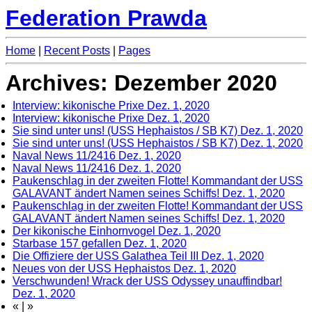
Federation Prawda
Home
|
Recent Posts
|
Pages
Archives: Dezember 2020
Interview: kikonische Prixe
Dez. 1, 2020
Interview: kikonische Prixe
Dez. 1, 2020
Sie sind unter uns! (USS Hephaistos / SB K7)
Dez. 1, 2020
Sie sind unter uns! (USS Hephaistos / SB K7)
Dez. 1, 2020
Naval News 11/2416
Dez. 1, 2020
Naval News 11/2416
Dez. 1, 2020
Paukenschlag in der zweiten Flotte! Kommandant der USS
GALAVANT ändert Namen seines Schiffs!
Dez. 1, 2020
Paukenschlag in der zweiten Flotte! Kommandant der USS
GALAVANT ändert Namen seines Schiffs!
Dez. 1, 2020
Der kikonische Einhornvogel
Dez. 1, 2020
Starbase 157 gefallen
Dez. 1, 2020
Die Offiziere der USS Galathea Teil III
Dez. 1, 2020
Neues von der USS Hephaistos
Dez. 1, 2020
Verschwunden! Wrack der USS Odyssey unauffindbar!
Dez. 1, 2020
«
|
»